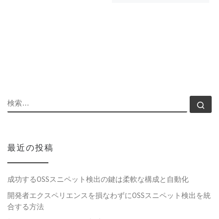
検索
検
最近の投稿
成功するOSSスニペット検出の鍵は柔軟な構成と自動化
開発者エクスペリエンスを損なわずにOSSスニペット検出を統
合する方法