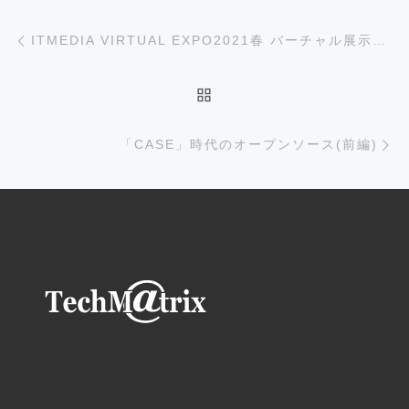
投稿ナビゲーション
前の投稿
ITMEDIA VIRTUAL EXPO2021春 バーチャル展示会に出展
投稿リストに戻る
次
「CASE」時代のオープンソース(前編)