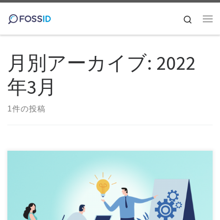
コンテンツへスキップ
Search
メ
月別アーカイブ:
2022
年3月
1件の投稿
はじめに OSSライセンスコンプライアンス確立の傾向と対