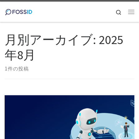
コンテンツへスキップ
Search
メ
月別アーカイブ:
2025
年8月
1件の投稿
生成AIを用いたソフトウェア開発 大規模言語モデル（LLM: