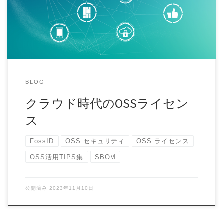
BLOG
クラウド時代のOSSライセン
ス
FossID
OSS セキュリティ
OSS ライセンス
OSS活用TIPS集
SBOM
公開済み
2023年11月10日