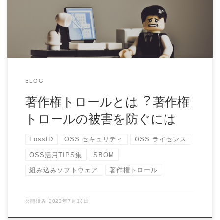
BLOG
著作権トロールとは︖ 著作権
トロールの被害を防ぐには
FossID
OSS セキュリティ
OSS ライセンス
OSS活用TIPS集
SBOM
組み込みソフトウェア
著作権トロール
公開済み
2023年7月18日