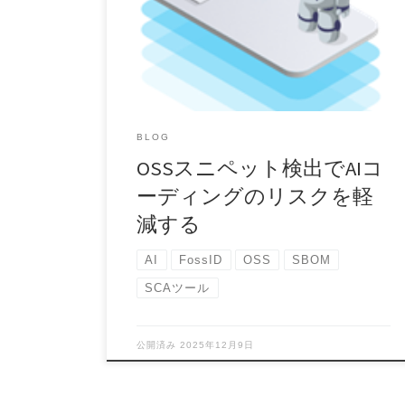
理に対する企業のアプローチには目覚ましい転換
が見られま […]
BLOG
OSSスニペット検出でAIコ
ーディングのリスクを軽
減する
AI
FossID
OSS
SBOM
SCAツール
公開済み
2025年12月9日