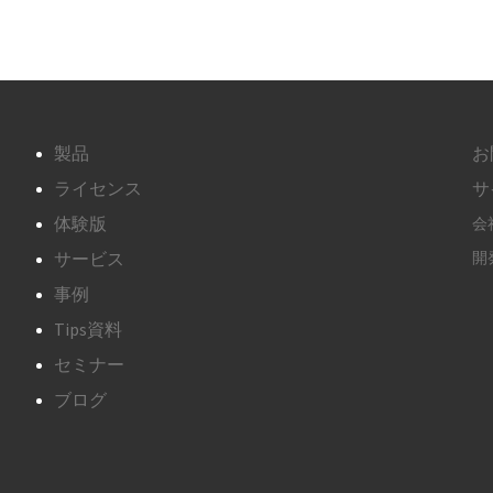
製品
お
ライセンス
サ
体験版
会
サービス
開発
事例
Tips資料
セミナー
ブログ