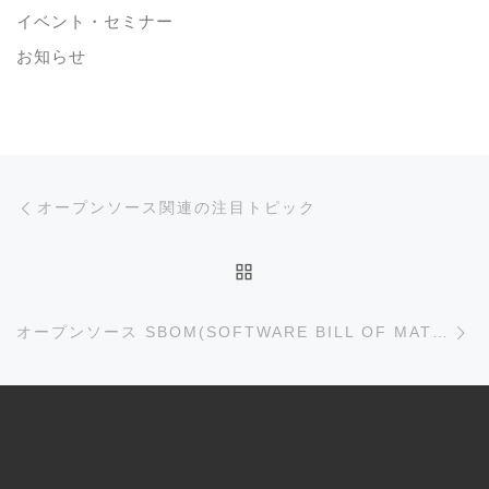
イベント・セミナー
お知らせ
投稿ナビゲーション
前の投稿
オープンソース関連の注目トピック
投稿リストに戻る
次
オープンソース SBOM(SOFTWARE BILL OF MATERIALS)の必要性と活用方法