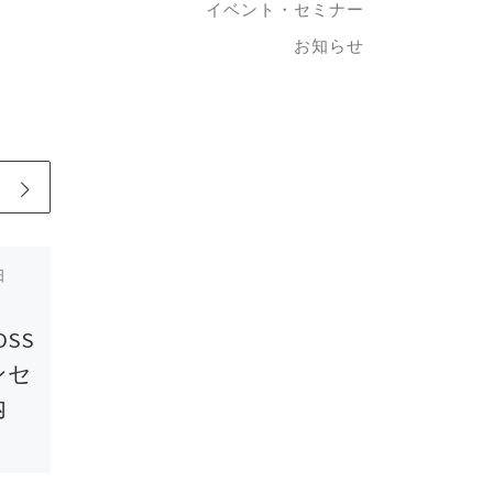
イベント・セミナー
お知らせ
日
公開済み
2020年9月14日
OSSと上手に付き
OSS
合うためのヒント
ンセ
内
トウ