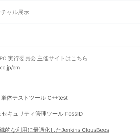
ーチャル展示
ual EXPO 実行委員会 主催サイトはこちら
.co.jp/em
体テストツール C++test
セキュリティ管理ツール FossID
織的な利用に最適化したJenkins ClousBees