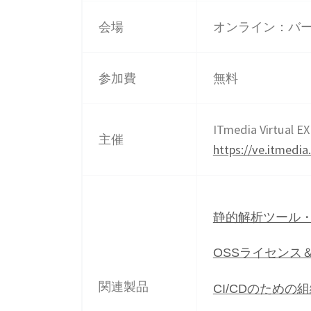
会場
オンライン：バ
参加費
無料
ITmedia Virt
主催
https://ve.itmedia
静的解析ツール・単
OSSライセンス＆
関連製品
CI/CDのための組