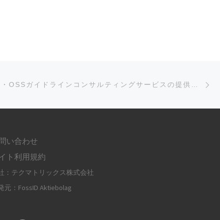
]
次
OSSサポート・OSSガイドラインコンサルティングサービスの提供を開始しました。
問い合わせ
イト利用規約
社：テクマトリックス株式会社
元：FossID Aktiebolag