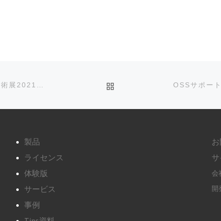
ェア(OSS)利用のリ […
投稿リストに戻る
オートモーティブワールド「国際カーエレクトロニクス技術展2021」にバーチャル出展します
製品
お
ライセンス
サ
体験版
会
サービス
開発
事例
Tips資料