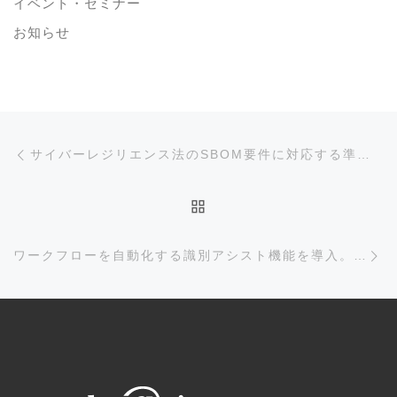
イベント・セミナー
お知らせ
投稿ナビゲーション
前の投稿
サイバーレジリエンス法のSBOM要件に対応する準備はできていますか?
投稿リストに戻る
次
ワークフローを自動化する識別アシスト機能を導入。スニペット検出のよりすばやい検証が可能に