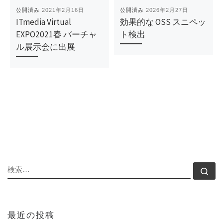
公開済み
2021年2月16日
公開済み
2026年2月27日
ITmedia Virtual
効果的な OSS スニペッ
EXPO2021春 バーチャ
ト検出
ル展示会に出展
検索
検
最近の投稿