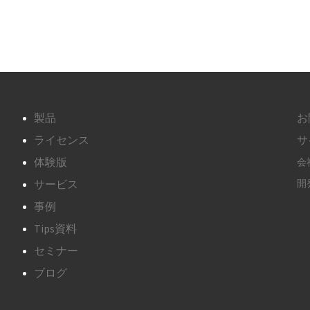
製品
お
ライセンス
サ
体験版
会
サービス
開発
事例
Tips資料
セミナー
ブログ