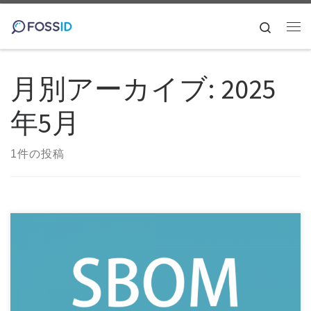
コンテンツへスキップ
Search
メ
月別アーカイブ:
2025
年5月
1件の投稿
SBOM(Software Bill of Materials)という単語が広まり始めて2