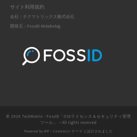
サイト利用規約
会社：テクマトリックス株式会社
開発元：FossID Aktiebolag
© 2026
TechMatrix - FossID「OSSライセンス＆セキュリティ管理
ツール」
– All rights reserved
Powered by
WP
–
Customizr テーマ
と設計されました