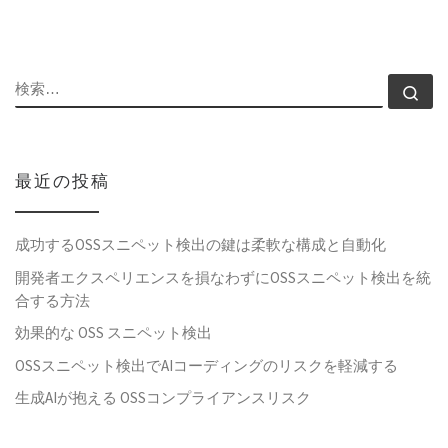
検索
検
最近の投稿
成功するOSSスニペット検出の鍵は柔軟な構成と自動化
開発者エクスペリエンスを損なわずにOSSスニペット検出を統
合する方法
効果的な OSS スニペット検出
OSSスニペット検出でAIコーディングのリスクを軽減する
生成AIが抱える OSSコンプライアンスリスク