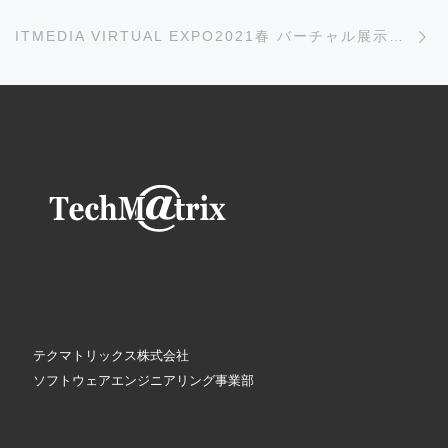
次
ITMEDIA VIRTUAL EXPO2021春 バーチャル展示会に出展
テクマトリックス株式会社
ソフトウェアエンジニアリング事業部