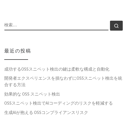
検索
検
最近の投稿
成功するOSSスニペット検出の鍵は柔軟な構成と自動化
開発者エクスペリエンスを損なわずにOSSスニペット検出を統
合する方法
効果的な OSS スニペット検出
OSSスニペット検出でAIコーディングのリスクを軽減する
生成AIが抱える OSSコンプライアンスリスク