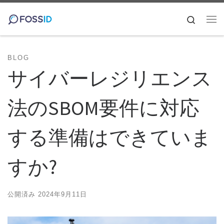
コンテンツへスキップ
Search
メ
BLOG
サイバーレジリエンス
法のSBOM要件に対応
する準備はできていま
すか?
公開済み
2024年9月11日