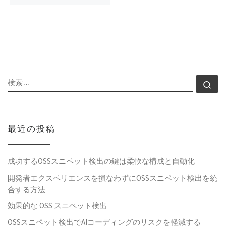
検索
検
最近の投稿
成功するOSSスニペット検出の鍵は柔軟な構成と自動化
開発者エクスペリエンスを損なわずにOSSスニペット検出を統
合する方法
効果的な OSS スニペット検出
OSSスニペット検出でAIコーディングのリスクを軽減する