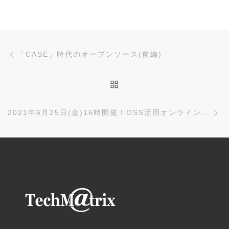
投稿ナビゲーション
前の投稿
「CASE」時代のオープンソース(前編)
投稿リストに戻る
次
2021年6月25日(金)16時開催！OSS活用オンラインセミナーのご案内