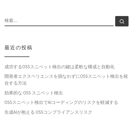
検索
検
最近の投稿
成功するOSSスニペット検出の鍵は柔軟な構成と自動化
開発者エクスペリエンスを損なわずにOSSスニペット検出を統
合する方法
効果的な OSS スニペット検出
OSSスニペット検出でAIコーディングのリスクを軽減する
生成AIが抱える OSSコンプライアンスリスク