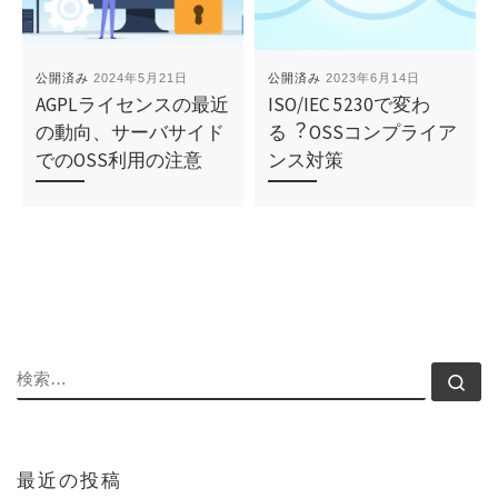
公開済み
2024年5月21日
公開済み
2023年6月14日
AGPLライセンスの最近
ISO/IEC 5230で変わ
の動向、サーバサイド
る︖ OSSコンプライア
でのOSS利用の注意
ンス対策
検索
検
最近の投稿