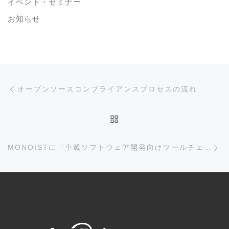
イベント・セミナー
お知らせ
投稿ナビゲーション
前の投稿
オープンソースコンプライアンスプロセスの流れ
投稿リストに戻る
次
MONOISTに「車載ソフトウェア開発向けツールチェーン」の記事が掲載されました。