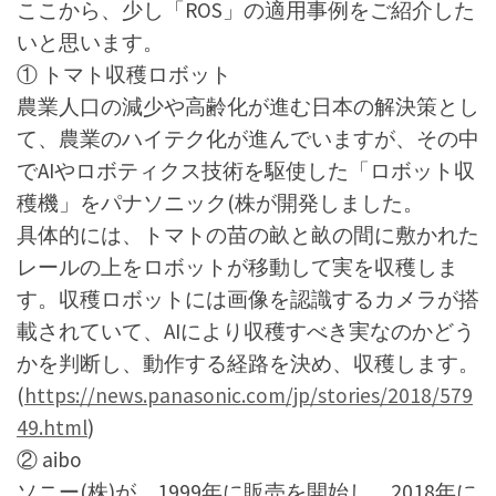
ここから、少し「ROS」の適用事例をご紹介した
いと思います。
① トマト収穫ロボット
農業人口の減少や高齢化が進む日本の解決策とし
て、農業のハイテク化が進んでいますが、その中
でAIやロボティクス技術を駆使した「ロボット収
穫機」をパナソニック(株が開発しました。
具体的には、トマトの苗の畝と畝の間に敷かれた
レールの上をロボットが移動して実を収穫しま
す。収穫ロボットには画像を認識するカメラが搭
載されていて、AIにより収穫すべき実なのかどう
かを判断し、動作する経路を決め、収穫します。
(
https://news.panasonic.com/jp/stories/2018/579
49.html
)
② aibo
ソニー(株)が、1999年に販売を開始し、2018年に