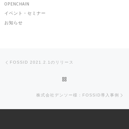
OPENCHAIN
イベント・セミナー
お知らせ
投稿ナビゲーション
前の投稿
FOSSID 2021.2.1のリリース
投稿リストに戻る
次
株式会社デンソー様：FOSSID導入事例