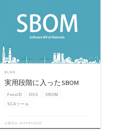
SBOM(Software Bill of Materials)という単語が広ま
り始めて2年※1がた […]
BLOG
実用段階に入ったSBOM
FossID
OSS
SBOM
SCAツール
公開済み
2025年5月8日