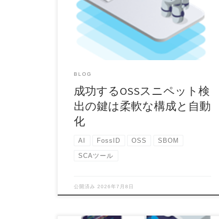
理に対する企業のアプローチには目覚ましい転換
が見られま […]
BLOG
成功するOSSスニペット検
出の鍵は柔軟な構成と自動
化
AI
FossID
OSS
SBOM
SCAツール
公開済み
2026年7月8日