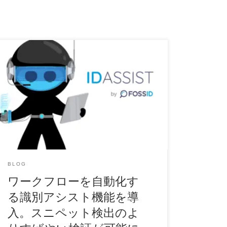
FossID は長年にわたってソフトウェア構成解析
(SCA)の最先端に立ち、先進的なスニペットレベ
ル […]
BLOG
ワークフローを自動化す
る識別アシスト機能を導
入。スニペット検出のよ