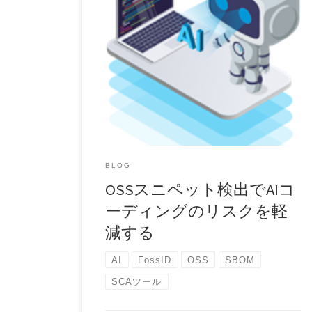
この生成AI時代において、ソフトウェアリスク管
理に対する企業のアプローチには目覚ましい転換
が見られま […]
BLOG
OSSスニペット検出でAIコ
ーディングのリスクを軽
減する
AI
FossID
OSS
SBOM
SCAツール