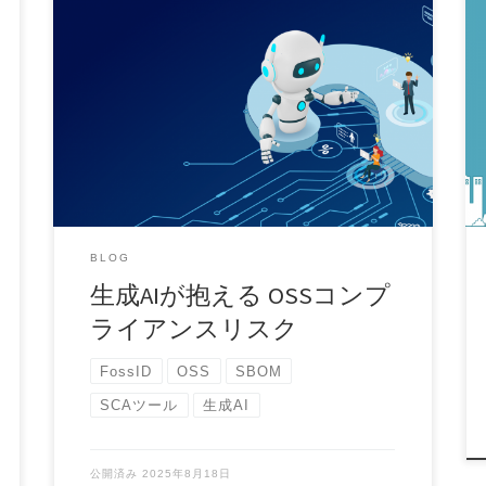
生成AIを用いたソフトウェア開発 大規模言語モデ
ル（LLM: Large Language Mode […]
BLOG
生成AIが抱える OSSコンプ
ライアンスリスク
FossID
OSS
SBOM
SCAツール
生成AI
公開済み
2025年8月18日