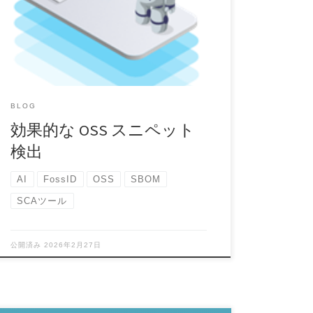
理に対する企業のアプローチには目覚ましい転換
が見られま […]
BLOG
効果的な OSS スニペット
検出
AI
FossID
OSS
SBOM
SCAツール
公開済み
2026年2月27日