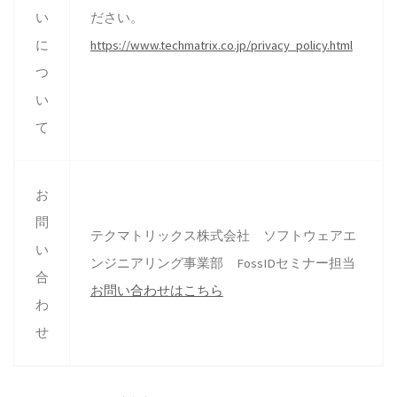
い
ださい。
に
https://www.techmatrix.co.jp/privacy_policy.html
つ
い
て
お
問
テクマトリックス株式会社 ソフトウェアエ
い
ンジニアリング事業部 FossIDセミナー担当
合
お問い合わせはこちら
わ
せ