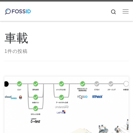
コンテンツへスキップ
Search
メ
車載
1件の投稿
テクマトリックスでは車載ソフトウェア開発向けのソリュー
ションを提案しています。 ソースコード静的解析 […]